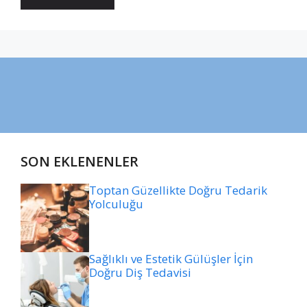
SON EKLENENLER
Toptan Güzellikte Doğru Tedarik
Yolculuğu
Sağlıklı ve Estetik Gülüşler İçin
Doğru Diş Tedavisi