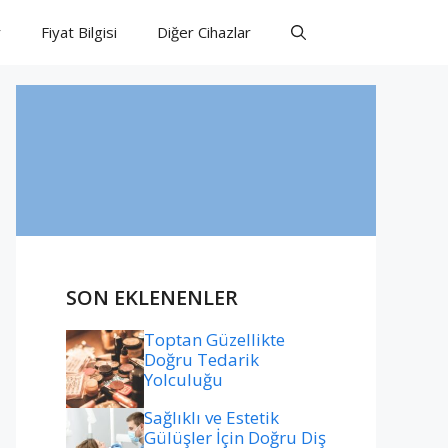
r
Fiyat Bilgisi
Diğer Cihazlar
SON EKLENENLER
Toptan Güzellikte
Doğru Tedarik
Yolculuğu
Sağlıklı ve Estetik
Gülüşler İçin Doğru Diş