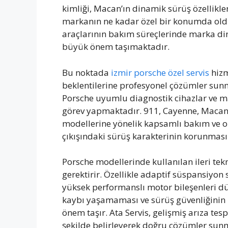
kimliği, Macan’ın dinamik sürüş özellikle
markanın ne kadar özel bir konumda old
araçlarının bakım süreçlerinde marka di
büyük önem taşımaktadır.
Bu noktada
izmir porsche özel servis
hizm
beklentilerine profesyonel çözümler sun
Porsche uyumlu diagnostik cihazlar ve 
görev yapmaktadır. 911, Cayenne, Macan
modellerine yönelik kapsamlı bakım ve o
çıkışındaki sürüş karakterinin korunmas
Porsche modellerinde kullanılan ileri tek
gerektirir. Özellikle adaptif süspansiyon s
yüksek performanslı motor bileşenleri dü
kaybı yaşamaması ve sürüş güvenliğinin
önem taşır. Ata Servis, gelişmiş arıza tesp
şekilde belirleyerek doğru çözümler sun