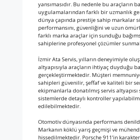
yansımasıdır. Bu nedenle bu araçların ba
uygulamalarından farklı bir uzmanlık gere
dünya çapında prestije sahip markalar sö
performansını, güvenliğini ve uzun ömürlü
farklı marka araçlar için sunduğu bağıms
sahiplerine profesyonel çözümler sunmak
İzmir Ata Servis, yılların deneyimiyle o
altyapısıyla araçların ihtiyaç duyduğu bak
gerçekleştirmektedir. Müşteri memnuniye
sahipleri güvenilir, şeffaf ve kaliteli bi
ekipmanlarla donatılmış servis altyapıs
sistemlerde detaylı kontroller yapılabilm
edilebilmektedir.
Otomotiv dünyasında performans denildiğ
Markanın köklü yarış geçmişi ve mühendis
hissedilmektedir. Porsche 911’in karakte