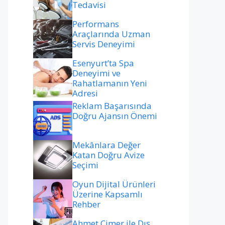
Tedavisi
Performans
Araçlarında Uzman
Servis Deneyimi
Esenyurt’ta Spa
Deneyimi ve
Rahatlamanın Yeni
Adresi
Reklam Başarısında
Doğru Ajansın Önemi
Mekânlara Değer
Katan Doğru Avize
Seçimi
Oyun Dijital Ürünleri
Üzerine Kapsamlı
Rehber
Ahmet Çimer ile Dış