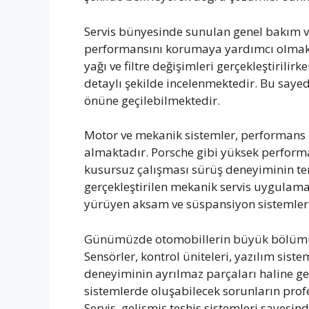
Servis bünyesinde sunulan genel bakım ve
performansını korumaya yardımcı olmakta
yağı ve filtre değişimleri gerçekleştirili
detaylı şekilde incelenmektedir. Bu sayed
önüne geçilebilmektedir.
Motor ve mekanik sistemler, performans a
almaktadır. Porsche gibi yüksek perform
kusursuz çalışması sürüş deneyiminin tem
gerçekleştirilen mekanik servis uygulam
yürüyen aksam ve süspansiyon sistemleri
Günümüzde otomobillerin büyük bölümü e
Sensörler, kontrol üniteleri, yazılım sist
deneyiminin ayrılmaz parçaları haline gel
sistemlerde oluşabilecek sorunların prof
Servis, gelişmiş teşhis sistemleri sayesind