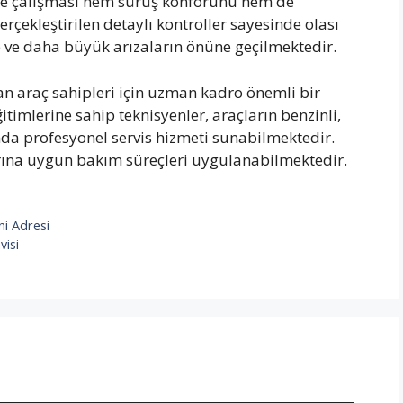
ilde çalışması hem sürüş konforunu hem de
erçekleştirilen detaylı kontroller sayesinde olası
 ve daha büyük arızaların önüne geçilmektedir.
an araç sahipleri için uzman kadro önemli bir
timlerine sahip teknisyenler, araçların benzinli,
rında profesyonel servis hizmeti sunabilmektedir.
arına uygun bakım süreçleri uygulanabilmektedir.
ni Adresi
visi