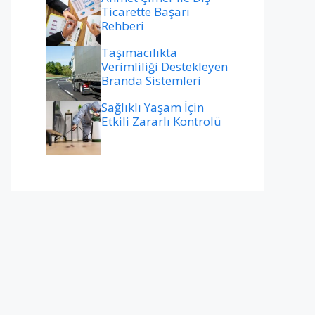
Ticarette Başarı
Rehberi
Taşımacılıkta
Verimliliği Destekleyen
Branda Sistemleri
Sağlıklı Yaşam İçin
Etkili Zararlı Kontrolü