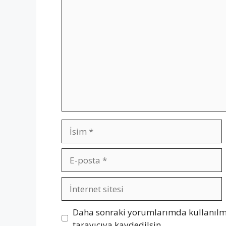
Yorum
İsim
E-
posta
İnternet
sitesi
Daha sonraki yorumlarımda kullanılma
tarayıcıya kaydedilsin.