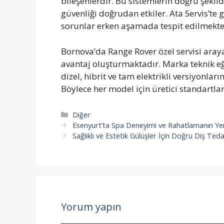
bileşenlerdir. Bu sistemlerin doğru şek
güvenliği doğrudan etkiler. Ata Servis’te g
sorunlar erken aşamada tespit edilmekte
Bornova’da Range Rover özel servisi aray
avantaj oluşturmaktadır. Marka teknik eği
dizel, hibrit ve tam elektrikli versiyonla
Böylece her model için üretici standartl
Kategoriler
Diğer
Esenyurt’ta Spa Deneyimi ve Rahatlamanın Ye
Sağlıklı ve Estetik Gülüşler İçin Doğru Diş Teda
Yorum yapın