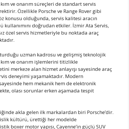
kım ve onarım süreçleri de standart servis
ktirir. Özellikle Porsche ve Range Rover gibi
z konusu olduğunda, servis kalitesi aracın
 kullanımını doğrudan etkiler. İzmir Ata Servis,
ız özel servis hizmetleriyle bu noktada araç
tadır.
luşturduğu uzman kadrosu ve gelişmiş teknolojik
ım ve onarım işlemlerini titizlikle
tini merkeze alan hizmet anlayışı sayesinde araç
r servis deneyimi yaşamaktadır. Modern
ı sayesinde hem mekanik hem de elektronik
ekte, olası sorunlar erken aşamada tespit
inde akla gelen ilk markalardan biri Porsche’dir.
lik kültürü, ürettiği her modelde
ristik boxer motor yapısı, Cayenne’in güçlü SUV