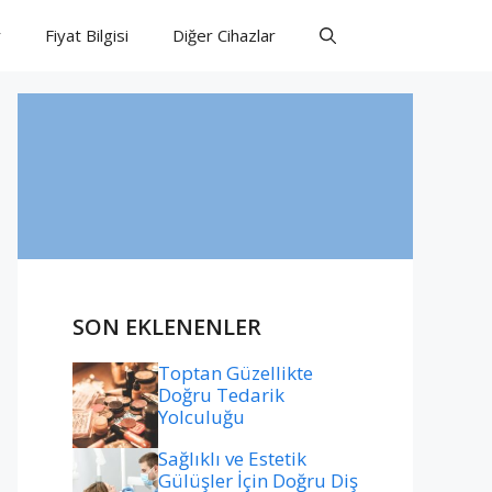
r
Fiyat Bilgisi
Diğer Cihazlar
SON EKLENENLER
Toptan Güzellikte
Doğru Tedarik
Yolculuğu
Sağlıklı ve Estetik
Gülüşler İçin Doğru Diş