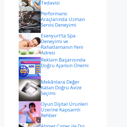
Tedavisi
Performans
Araçlarında Uzman
Servis Deneyimi
Esenyurt’ta Spa
Deneyimi ve
Rahatlamanın Yeni
Adresi
Reklam Başarısında
Doğru Ajansın Önemi
Mekânlara Değer
Katan Doğru Avize
Seçimi
Oyun Dijital Ürünleri
Üzerine Kapsamlı
Rehber
Ahmet Çimer ile Dış