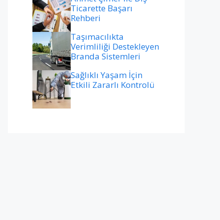
Ticarette Başarı
Rehberi
Taşımacılıkta
Verimliliği Destekleyen
Branda Sistemleri
Sağlıklı Yaşam İçin
Etkili Zararlı Kontrolü