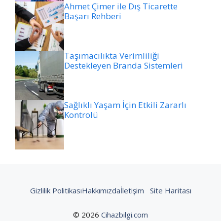
Ahmet Çimer ile Dış Ticarette
Başarı Rehberi
Taşımacılıkta Verimliliği
Destekleyen Branda Sistemleri
Sağlıklı Yaşam İçin Etkili Zararlı
Kontrolü
Gizlilik Politikası
Hakkımızda
İletişim
Site Haritası
© 2026
Cihazbilgi.com