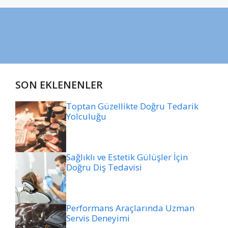
SON EKLENENLER
Toptan Güzellikte Doğru Tedarik
Yolculuğu
Sağlıklı ve Estetik Gülüşler İçin
Doğru Diş Tedavisi
Performans Araçlarında Uzman
Servis Deneyimi