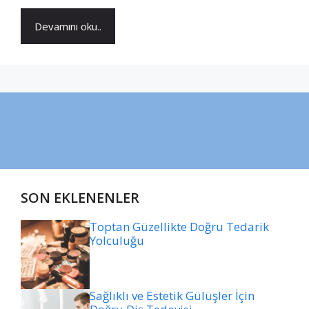
Devamını oku..
SON EKLENENLER
Toptan Güzellikte Doğru Tedarik
Yolculuğu
Sağlıklı ve Estetik Gülüşler İçin