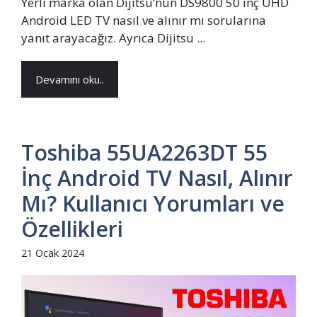
Yerli marka olan Dijitsu’nun DS9800 50 inç UHD
Android LED TV nasıl ve alınır mı sorularına
yanıt arayacağız. Ayrıca Dijitsu ...
Devamını oku..
Toshiba 55UA2263DT 55
İnç Android TV Nasıl, Alınır
Mı? Kullanıcı Yorumları ve
Özellikleri
21 Ocak 2024