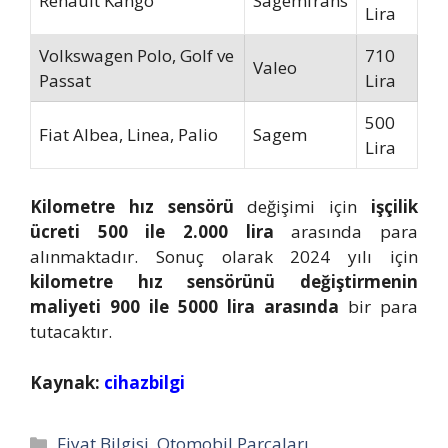
Renault Kango
Sagemfrans
Lira
Volkswagen Polo, Golf ve
710
Valeo
Passat
Lira
500
Fiat Albea, Linea, Palio
Sagem
Lira
Kilometre hız sensörü
değişimi için
işçilik
ücreti 500 ile 2.000 lira
arasında para
alınmaktadır. Sonuç olarak 2024 yılı için
kilometre hız sensörünü değiştirmenin
maliyeti 900 ile 5000 lira arasında
bir para
tutacaktır.
Kaynak:
cihazbilgi
Kategoriler
Fiyat Bilgisi
,
Otomobil Parçaları