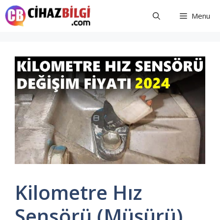
İçeriğe
Menu
atla
Kilometre Hız
Sensörü (Müşürü)