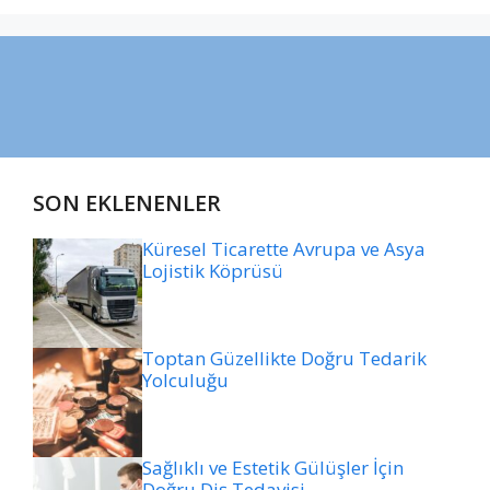
SON EKLENENLER
Küresel Ticarette Avrupa ve Asya
Lojistik Köprüsü
Toptan Güzellikte Doğru Tedarik
Yolculuğu
Sağlıklı ve Estetik Gülüşler İçin
Doğru Diş Tedavisi