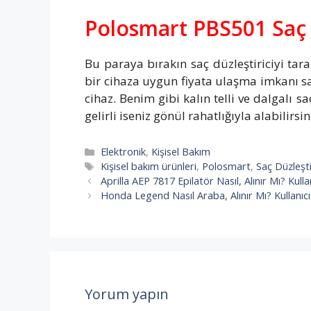
Polosmart PBS501 Saç D
Bu paraya bırakın saç düzleştiriciyi tar
bir cihaza uygun fiyata ulaşma imkanı sağ
cihaz. Benim gibi kalın telli ve dalgalı s
gelirli iseniz gönül rahatlığıyla alabilirsin
Kategoriler
Elektronik
,
Kişisel Bakım
Etiketler
Kişisel bakım ürünleri
,
Polosmart
,
Saç Düzleşti
Aprilla AEP 7817 Epilatör Nasıl, Alınır Mı? Kulla
Honda Legend Nasıl Araba, Alınır Mı? Kullanıc
Yorum yapın