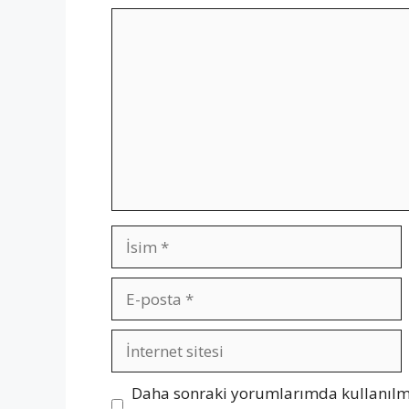
Yorum
İsim
E-
posta
İnternet
sitesi
Daha sonraki yorumlarımda kullanılma