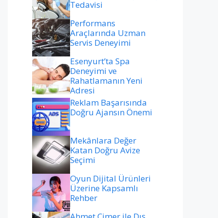
Tedavisi
Performans
Araçlarında Uzman
Servis Deneyimi
Esenyurt’ta Spa
Deneyimi ve
Rahatlamanın Yeni
Adresi
Reklam Başarısında
Doğru Ajansın Önemi
Mekânlara Değer
Katan Doğru Avize
Seçimi
Oyun Dijital Ürünleri
Üzerine Kapsamlı
Rehber
Ahmet Çimer ile Dış