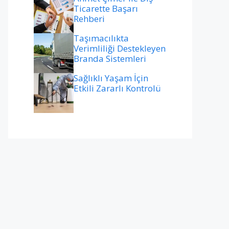
Ticarette Başarı
Rehberi
Taşımacılıkta
Verimliliği Destekleyen
Branda Sistemleri
Sağlıklı Yaşam İçin
Etkili Zararlı Kontrolü