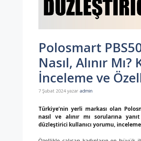
Polosmart PBS501
Nasıl, Alınır Mı? 
İnceleme ve Özell
7 Şubat 2024
yazar
admin
Türkiye’nin yerli markası olan Polos
nasıl ve alınır mı sorularına yan
düzleştirici kullanıcı yorumu, inceleme 
Özellikle çalışan kadınların en büyük ih