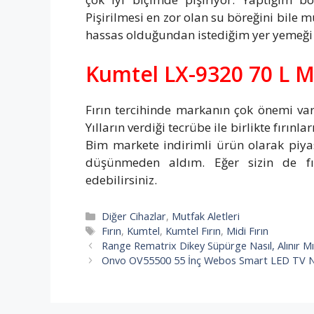
Pişirilmesi en zor olan su böreğini bile 
hassas olduğundan istediğim yer yemeği ç
Kumtel LX-9320 70 L Mid
Fırın tercihinde markanın çok önemi var
Yılların verdiği tecrübe ile birlikte fırın
Bim markete indirimli ürün olarak piya
düşünmeden aldım. Eğer sizin de fırı
edebilirsiniz.
Kategoriler
Diğer Cihazlar
,
Mutfak Aletleri
Etiketler
Fırın
,
Kumtel
,
Kumtel Fırın
,
Midi Fırın
Range Rematrix Dikey Süpürge Nasıl, Alınır Mı?
Onvo OV55500 55 İnç Webos Smart LED TV Nasıl,