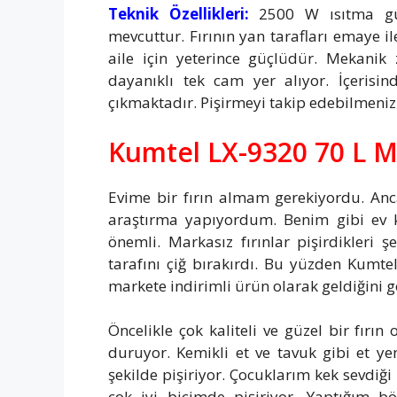
Teknik Özellikleri:
2500 W ısıtma gü
mevcuttur. Fırının yan tarafları emaye ile
aile için yeterince güçlüdür. Mekanik
dayanıklı tek cam yer alıyor. İçerisi
çıkmaktadır. Pişirmeyi takip edebilmeniz 
Kumtel LX-9320 70 L Mi
Evime bir fırın almam gerekiyordu. Ancak
araştırma yapıyordum. Benim gibi ev kad
önemli. Markasız fırınlar pişirdikleri ş
tarafını çiğ bırakırdı. Bu yüzden Kumte
markete indirimli ürün olarak geldiğini 
Öncelikle çok kaliteli ve güzel bir fır
duruyor. Kemikli et ve tavuk gibi et yem
şekilde pişiriyor. Çocuklarım kek sevdiği
çok iyi biçimde pişiriyor. Yaptığım b