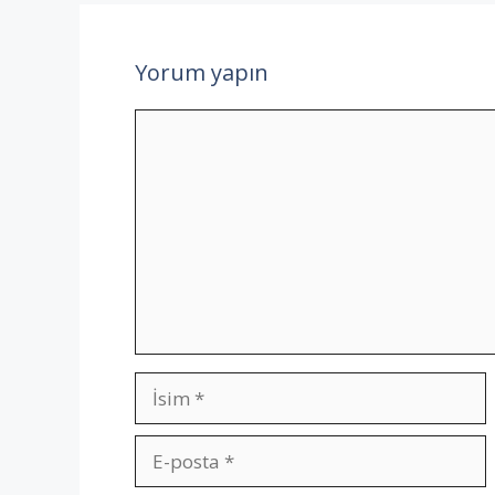
Yorum yapın
Yorum
İsim
E-
posta