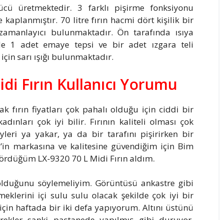
cü üretmektedir. 3 farklı pişirme fonksiyonu
 kaplanmıştır. 70 litre fırın hacmi dört kişilik bir
 zamanlayıcı bulunmaktadır. Ön tarafında ısıya
nde 1 adet emaye tepsi ve bir adet ızgara teli
için sarı ışığı bulunmaktadır.
di Fırın Kullanıcı Yorumu
 fırın fiyatları çok pahalı olduğu için ciddi bir
ınları çok iyi bilir. Fırının kaliteli olması çok
eyleri ya yakar, ya da bir tarafını pişirirken bir
l’in markasına ve kalitesine güvendiğim için Bim
gördüğüm LX-9320 70 L Midi Fırın aldım.
ın olduğunu söylemeliyim. Görüntüsü ankastre gibi
eklerini içi sulu sulu olacak şekilde çok iyi bir
 için haftada bir iki defa yapıyorum. Altını üstünü
örekler sanki pastanede yapılmış gibi duruyor.