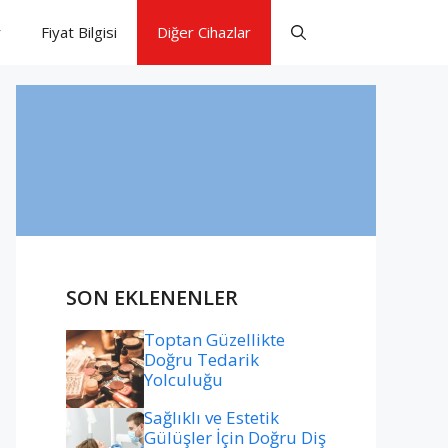
r
Fiyat Bilgisi
Diğer Cihazlar
SON EKLENENLER
Toptan Güzellikte
Doğru Tedarik
Yolculuğu
Sağlıklı ve Estetik
Gülüşler İçin Doğru Diş