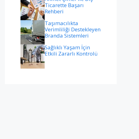
Ticarette Başarı
Rehberi
Taşımacılıkta
Verimliliği Destekleyen
Branda Sistemleri
Sağlıklı Yaşam İçin
Etkili Zararlı Kontrolü