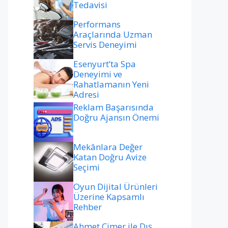
Tedavisi
Performans
Araçlarında Uzman
Servis Deneyimi
Esenyurt’ta Spa
Deneyimi ve
Rahatlamanın Yeni
Adresi
Reklam Başarısında
Doğru Ajansın Önemi
Mekânlara Değer
Katan Doğru Avize
Seçimi
Oyun Dijital Ürünleri
Üzerine Kapsamlı
Rehber
Ahmet Çimer ile Dış