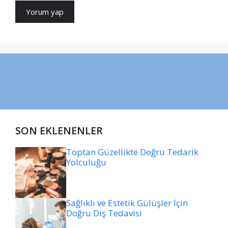
SON EKLENENLER
Toptan Güzellikte Doğru Tedarik
Yolculuğu
Sağlıklı ve Estetik Gülüşler İçin
Doğru Diş Tedavisi