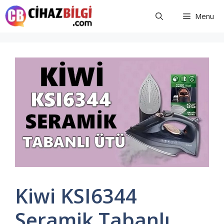
İçeriğe
Menu
atla
Kiwi KSI6344
Seramik Tabanlı