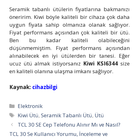
Seramik tabanlı ütülerin fiyatlarına bakmanızı
öneririm. Kiwi böyle kaliteli bir cihaza çok daha
uygun fiyata sahip olmanıza olanak sağlıyor.
Fiyat performans açısından çok kaliteli bir ütü.
Ben bu kadar kaliteli olabileceğini
düşünmemiştim. Fiyat performans açısından
alınabilecek en iyi ütülerden bir tanesi. Eğer
ucuz ütü almak istiyorsanız
Kiwi KSI6344
size
en kaliteli olanına ulaşma imkanı sağlıyor.
Kaynak:
cihazbilgi
Kategoriler
Elektronik
Etiketler
Kiwi Ütü
,
Seramik Tabanlı Ütü
,
Ütü
TCL 30 SE Cep Telefonu Alınır Mı ve Nasıl?
TCL 30 Se Kullanıcı Yorumu, İnceleme ve