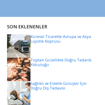
SON EKLENENLER
Küresel Ticarette Avrupa ve Asya
Lojistik Köprüsü
Toptan Güzellikte Doğru Tedarik
Yolculuğu
Sağlıklı ve Estetik Gülüşler İçin
Doğru Diş Tedavisi