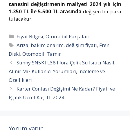
tanesini değiştirmenin maliyeti 2024 yılı için
1.350 TL ile 5.500 TL arasında
değişen bir para
tutacaktır.
Kategoriler
Fiyat Bilgisi
,
Otomobil Parçaları
Etiketler
Arıza
,
bakım onarım
,
değişim fiyatı
,
Fren
Diski
,
Otomobil
,
Tamir
Sunny SN5KTL38 Flora Çelik Su Isıtıcı Nasıl,
Alınır Mı? Kullanıcı Yorumları, İnceleme ve
Özellikleri
Karter Contası Değişimi Ne Kadar? Fiyatı ve
İşçilik Ücret Kaç TL 2024
Yorum yapın