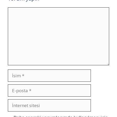
Yorum
İsim
E-
posta
İnternet
sitesi