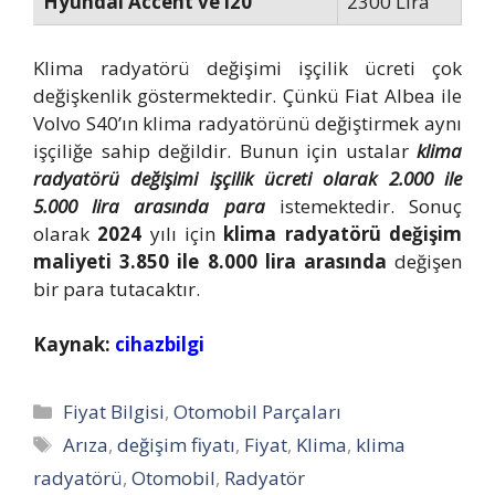
Hyundai Accent ve i20
2300 Lira
Klima radyatörü değişimi işçilik ücreti çok
değişkenlik göstermektedir. Çünkü Fiat Albea ile
Volvo S40’ın klima radyatörünü değiştirmek aynı
işçiliğe sahip değildir. Bunun için ustalar
klima
radyatörü değişimi işçilik ücreti olarak 2.000 ile
5.000 lira arasında para
istemektedir. Sonuç
olarak
2024
yılı için
klima radyatörü değişim
maliyeti 3.850 ile 8.000 lira arasında
değişen
bir para tutacaktır.
Kaynak:
cihazbilgi
Kategoriler
Fiyat Bilgisi
,
Otomobil Parçaları
Etiketler
Arıza
,
değişim fiyatı
,
Fiyat
,
Klima
,
klima
radyatörü
,
Otomobil
,
Radyatör