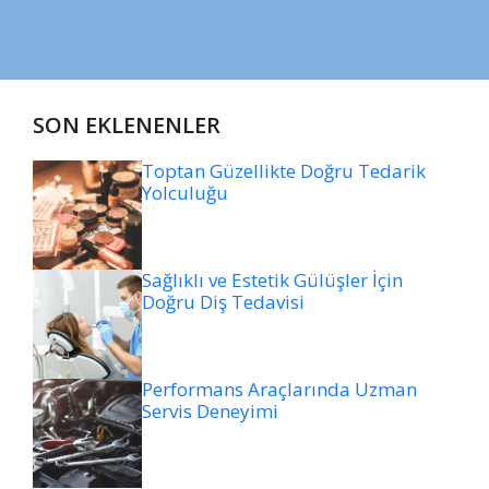
SON EKLENENLER
Toptan Güzellikte Doğru Tedarik
Yolculuğu
Sağlıklı ve Estetik Gülüşler İçin
Doğru Diş Tedavisi
Performans Araçlarında Uzman
Servis Deneyimi