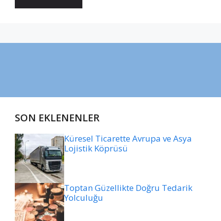
SON EKLENENLER
Küresel Ticarette Avrupa ve Asya
Lojistik Köprüsü
Toptan Güzellikte Doğru Tedarik
Yolculuğu