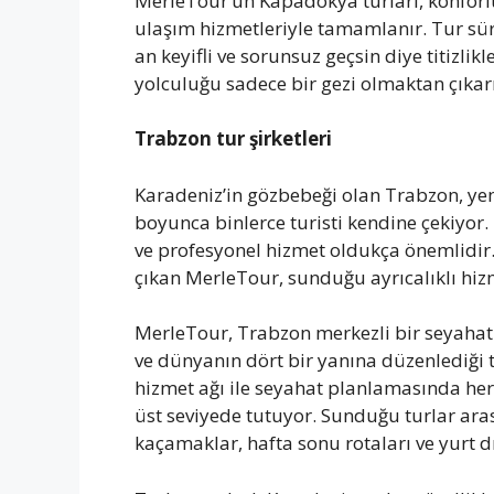
MerleTour’un Kapadokya turları, konforlu
ulaşım hizmetleriyle tamamlanır. Tur sür
an keyifli ve sorunsuz geçsin diye titizli
yolculuğu sadece bir gezi olmaktan çıkar
Trabzon tur şirketleri
Karadeniz’in gözbebeği olan Trabzon, yemye
boyunca binlerce turisti kendine çekiyor
ve profesyonel hizmet oldukça önemlidi
çıkan MerleTour, sunduğu ayrıcalıklı hizme
MerleTour, Trabzon merkezli bir seyahat a
ve dünyanın dört bir yanına düzenlediği t
hizmet ağı ile seyahat planlamasında he
üst seviyede tutuyor. Sunduğu turlar aras
kaçamaklar, hafta sonu rotaları ve yurt dış