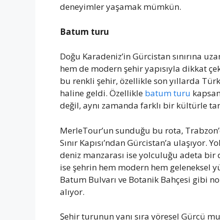
deneyimler yaşamak mümkün.
Batum turu
Doğu Karadeniz’in Gürcistan sınırına uz
hem de modern şehir yapısıyla dikkat çek
bu renkli şehir, özellikle son yıllarda Tür
haline geldi. Özellikle
batum turu
kapsamı
değil, aynı zamanda farklı bir kültürle ta
MerleTour’un sunduğu bu rota, Trabzon’d
Sınır Kapısı’ndan Gürcistan’a ulaşıyor. Yo
deniz manzarası ise yolculuğu adeta bir
ise şehrin hem modern hem geleneksel yüz
Batum Bulvarı ve Botanik Bahçesi gibi no
alıyor.
Şehir turunun yanı sıra yöresel Gürcü 