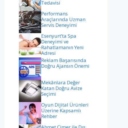
Tedavisi
Performans
Araçlarında Uzman
Servis Deneyimi
Esenyurt’ta Spa
Deneyimi ve
Rahatlamanın Yeni
Adresi
Reklam Başarısında
Doğru Ajansın Önemi
Mekânlara Değer
Katan Doğru Avize
Seçimi
Oyun Dijital Ürünleri
Üzerine Kapsamlı
Rehber
Ahmet Çimer ile Dış