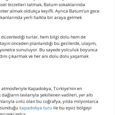
ksel lezzetleri tatmak, Batum sokaklarında
nler almak oldukça keyifli. Ayrıca Batum’un gece
ekanlarında yerli halkla bir araya gelmek
düzenlediği turlar, hem bilgi dolu hem de
etayın önceden planlandığı bu gezilerde, ulaşım,
syonelce sunuluyor. Bu sayede yolculuk boyunca
dını çıkarmak ve her anı dolu dolu yaşamak
k atmosferiyle Kapadokya, Türkiye’nin en
dağların lavlarıyla şekillenen vadileri, yer altı
onlarıyla ünlü olan bu coğrafya, yılda milyonlarca
n sunduğu
kapadokya turu
ile bu eşsiz bölgeyi
ek mümkündür.