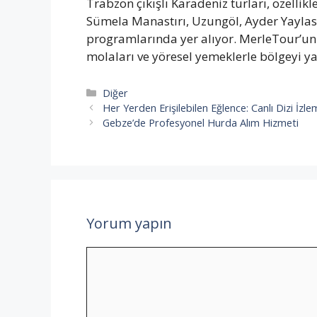
Trabzon çıkışlı Karadeniz turları, özellikl
Sümela Manastırı, Uzungöl, Ayder Yaylası,
programlarında yer alıyor. MerleTour’un
molaları ve yöresel yemeklerle bölgeyi y
Kategoriler
Diğer
Her Yerden Erişilebilen Eğlence: Canlı Dizi İzle
Gebze’de Profesyonel Hurda Alım Hizmeti
Yorum yapın
Yorum