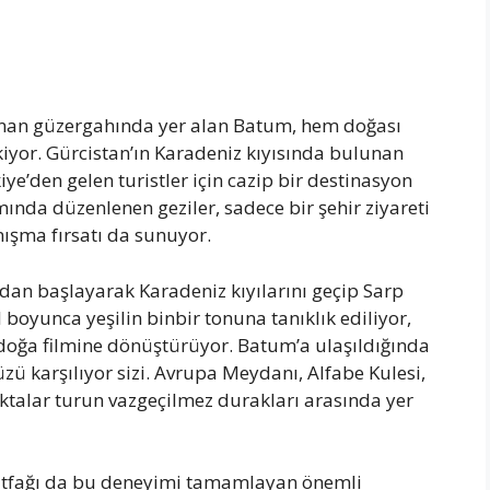
anan güzergahında yer alan Batum, hem doğası
iyor. Gürcistan’ın Karadeniz kıyısında bulunan
kiye’den gelen turistler için cazip bir destinasyon
nda düzenlenen geziler, sadece bir şehir ziyareti
nışma fırsatı da sunuyor.
an başlayarak Karadeniz kıyılarını geçip Sarp
l boyunca yeşilin binbir tonuna tanıklık ediliyor,
 doğa filmine dönüştürüyor. Batum’a ulaşıldığında
ü karşılıyor sizi. Avrupa Meydanı, Alfabe Kulesi,
ktalar turun vazgeçilmez durakları arasında yer
mutfağı da bu deneyimi tamamlayan önemli