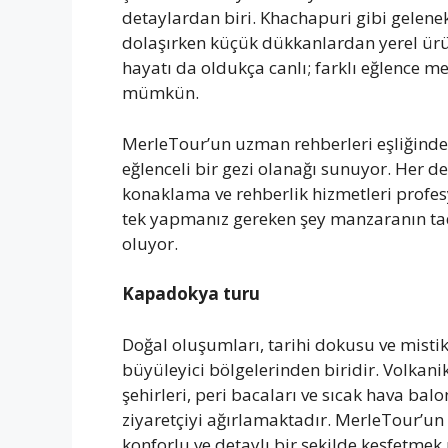
detaylardan biri. Khachapuri gibi gelene
dolaşırken küçük dükkanlardan yerel ürü
hayatı da oldukça canlı; farklı eğlence m
mümkün.
MerleTour’un uzman rehberleri eşliğinde 
eğlenceli bir gezi olanağı sunuyor. Her d
konaklama ve rehberlik hizmetleri profe
tek yapmanız gereken şey manzaranın ta
oluyor.
Kapadokya turu
Doğal oluşumları, tarihi dokusu ve misti
büyüleyici bölgelerinden biridir. Volkanik 
şehirleri, peri bacaları ve sıcak hava bal
ziyaretçiyi ağırlamaktadır. MerleTour’u
konforlu ve detaylı bir şekilde keşfetm