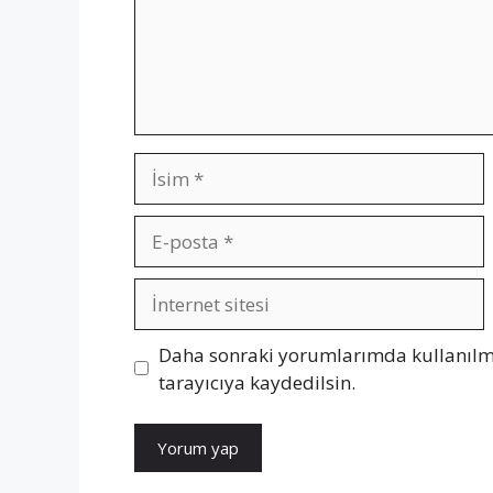
İsim
E-
posta
İnternet
sitesi
Daha sonraki yorumlarımda kullanılma
tarayıcıya kaydedilsin.