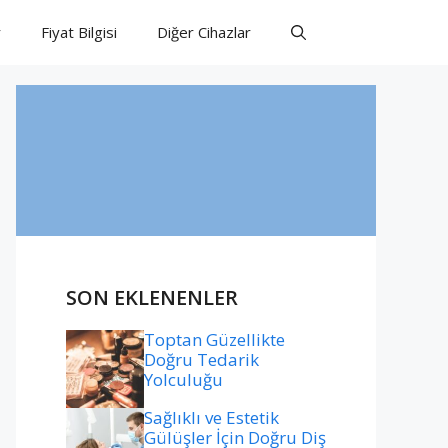
r
Fiyat Bilgisi
Diğer Cihazlar
SON EKLENENLER
Toptan Güzellikte
Doğru Tedarik
Yolculuğu
Sağlıklı ve Estetik
Gülüşler İçin Doğru Diş