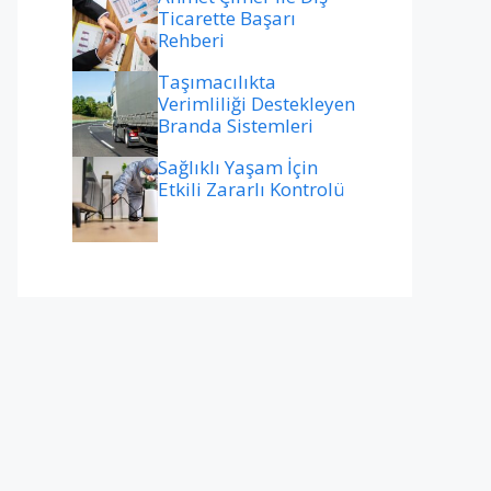
Ticarette Başarı
Rehberi
Taşımacılıkta
Verimliliği Destekleyen
Branda Sistemleri
Sağlıklı Yaşam İçin
Etkili Zararlı Kontrolü