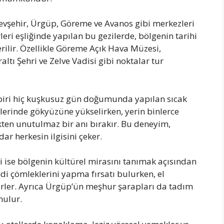
evşehir, Ürgüp, Göreme ve Avanos gibi merkezleri
ri eşliğinde yapılan bu gezilerde, bölgenin tarihi
verilir. Özellikle Göreme Açık Hava Müzesi,
ltı Şehri ve Zelve Vadisi gibi noktalar tur
biri hiç kuşkusuz gün doğumunda yapılan sıcak
erinde gökyüzüne yükselirken, yerin binlerce
kten unutulmaz bir anı bırakır. Bu deneyim,
ar herkesin ilgisini çeker.
i ise bölgenin kültürel mirasını tanımak açısından
di çömleklerini yapma fırsatı bulurken, el
lirler. Ayrıca Ürgüp’ün meşhur şarapları da tadım
nulur.