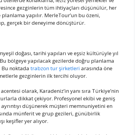
 otellerde konaklama, leziz yöresel yemekler ve
esince gezginlerin tüm ihtiyaçları düşünülür, her
kle planlama yapılır. MerleTour’un bu özeni,
ıp, gerçek bir deneyime dönüştürür.
şil doğası, tarihi yapıları ve eşsiz kültürüyle yıl
. Bu bölgeye yapılacak gezilerde doğru planlama
r. Bu noktada
trabzon tur şirketleri
arasında öne
tlerle gezginlerin ilk tercihi oluyor.
centesi olarak, Karadeniz’in yanı sıra Türkiye’nin
urlarla dikkat çekiyor. Profesyonel ekibi ve geniş
r ayrıntıyı düşünerek müşteri memnuniyetini en
ında münferit ve grup gezileri, günübirlik
ı keşifler yer alıyor.