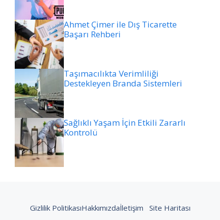
Ahmet Çimer ile Dış Ticarette
Başarı Rehberi
Taşımacılıkta Verimliliği
Destekleyen Branda Sistemleri
Sağlıklı Yaşam İçin Etkili Zararlı
Kontrolü
Gizlilik Politikası
Hakkımızda
İletişim
Site Haritası