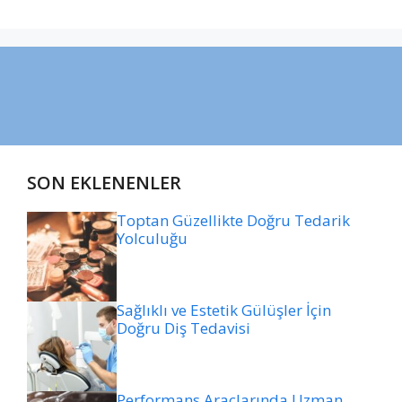
SON EKLENENLER
Toptan Güzellikte Doğru Tedarik
Yolculuğu
Sağlıklı ve Estetik Gülüşler İçin
Doğru Diş Tedavisi
Performans Araçlarında Uzman