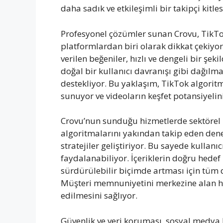
daha sadık ve etkileşimli bir takipçi kitle
Profesyonel çözümler sunan Crovu, TikTok
platformlardan biri olarak dikkat çekiyor
verilen beğeniler, hızlı ve dengeli bir şeki
doğal bir kullanıcı davranışı gibi dağılma
destekliyor. Bu yaklaşım, TikTok algoritm
sunuyor ve videoların keşfet potansiyelini
Crovu’nun sunduğu hizmetlerde sektörel 
algoritmalarını yakından takip eden den
stratejiler geliştiriyor. Bu sayede kullan
faydalanabiliyor. İçeriklerin doğru hedef
sürdürülebilir biçimde artması için tüm de
Müşteri memnuniyetini merkezine alan hiz
edilmesini sağlıyor.
Güvenlik ve veri koruması, sosyal medya 