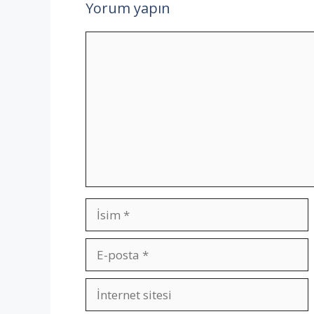
Yorum yapın
Yorum
İsim
E-
posta
İnternet
sitesi