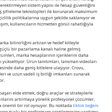
gerektirmeyen sistem yapısı ile hesap güvenliğini
ş şifreleme teknolojileri ile korunarak maksimum
 gizlilik politikalarına uygun şekilde saklanıyor ve
şım, kullanıcıların hizmetten gönül rahatlığıyla
a bilinirliğini artıran ve hedef kitleyle
güçlü bir pazarlama kanalı haline gelmiş
ümleri, marka hesaplarının içeriklerini daha
yükseltiyor. Ürün tanıtımları, lansman videoları
esinde daha geniş kitlelere ulaşıyor. Crovu,
ri ve uzun vadeli iş birliği imkanları sunarak
or.
aşarı elde etmek, doğru araçlar ve stratejilerle
anlarını artırmaya yönelik profesyonel çözümler,
da önemli bir rol oynuyor. Bu noktada
tiktok beğeni
ibaren güçlü bir performans sergilemesine yardımcı