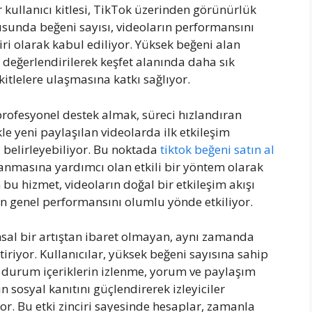
 kullanıcı kitlesi, TikTok üzerinden görünürlük
usunda beğeni sayısı, videoların performansını
ri olarak kabul ediliyor. Yüksek beğeni alan
 değerlendirilerek keşfet alanında daha sık
 kitlelere ulaşmasına katkı sağlıyor.
profesyonel destek almak, süreci hızlandıran
le yeni paylaşılan videolarda ilk etkileşim
i belirleyebiliyor. Bu noktada
tiktok beğeni satın al
zanmasına yardımcı olan etkili bir yöntem olarak
 bu hizmet, videoların doğal bir etkileşim akışı
ın genel performansını olumlu yönde etkiliyor.
sal bir artıştan ibaret olmayan, aynı zamanda
iriyor. Kullanıcılar, yüksek beğeni sayısına sahip
bu durum içeriklerin izlenme, yorum ve paylaşım
n sosyal kanıtını güçlendirerek izleyiciler
or. Bu etki zinciri sayesinde hesaplar, zamanla