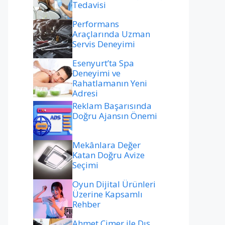
Tedavisi
Performans
Araçlarında Uzman
Servis Deneyimi
Esenyurt’ta Spa
Deneyimi ve
Rahatlamanın Yeni
Adresi
Reklam Başarısında
Doğru Ajansın Önemi
Mekânlara Değer
Katan Doğru Avize
Seçimi
Oyun Dijital Ürünleri
Üzerine Kapsamlı
Rehber
Ahmet Çimer ile Dış