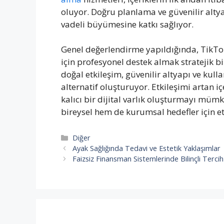
oluyor. Doğru planlama ve güvenilir alty
vadeli büyümesine katkı sağlıyor.
Genel değerlendirme yapıldığında, TikT
için profesyonel destek almak stratejik b
doğal etkileşim, güvenilir altyapı ve kull
alternatif oluşturuyor. Etkileşimi artan i
kalıcı bir dijital varlık oluşturmayı müm
bireysel hem de kurumsal hedefler için e
Kategoriler
Diğer
Ayak Sağlığında Tedavi ve Estetik Yaklaşımlar
Faizsiz Finansman Sistemlerinde Bilinçli Terci