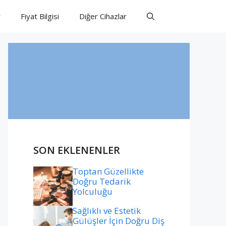
r
Fiyat Bilgisi
Diğer Cihazlar
SON EKLENENLER
Toptan Güzellikte
Doğru Tedarik
Yolculuğu
Sağlıklı ve Estetik
Gülüşler İçin Doğru Diş