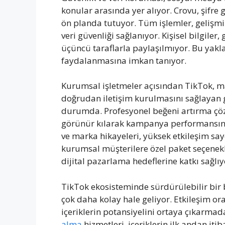
konular arasında yer alıyor. Crovu, şifre 
ön planda tutuyor. Tüm işlemler, gelişmi
veri güvenliği sağlanıyor. Kişisel bilgiler,
üçüncü taraflarla paylaşılmıyor. Bu yakla
faydalanmasına imkan tanıyor.
Kurumsal işletmeler açısından TikTok, mark
doğrudan iletişim kurulmasını sağlayan 
durumda. Profesyonel beğeni artırma çöz
görünür kılarak kampanya performansını 
ve marka hikayeleri, yüksek etkileşim say
kurumsal müşterilere özel paket seçenekle
dijital pazarlama hedeflerine katkı sağlıy
TikTok ekosisteminde sürdürülebilir bir b
çok daha kolay hale geliyor. Etkileşim or
içeriklerin potansiyelini ortaya çıkarma
alma
hizmetleri, içeriklerin ilk andan it