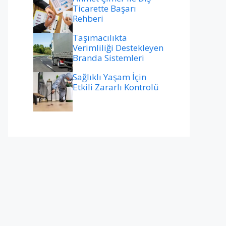
Ticarette Başarı
Rehberi
Taşımacılıkta
Verimliliği Destekleyen
Branda Sistemleri
Sağlıklı Yaşam İçin
Etkili Zararlı Kontrolü