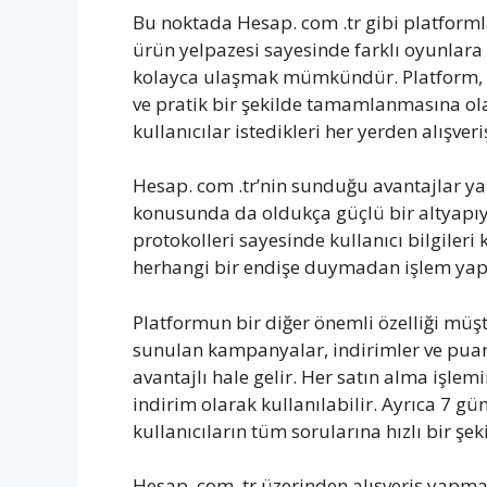
Bu noktada Hesap. com .tr gibi platforml
ürün yelpazesi sayesinde farklı oyunlara 
kolayca ulaşmak mümkündür. Platform, ku
ve pratik bir şekilde tamamlanmasına ol
kullanıcılar istedikleri her yerden alışveri
Hesap. com .tr’nin sunduğu avantajlar yalnı
konusunda da oldukça güçlü bir altyapıya 
protokolleri sayesinde kullanıcı bilgileri
herhangi bir endişe duymadan işlem yap
Platformun bir diğer önemli özelliği müş
sunulan kampanyalar, indirimler ve puan
avantajlı hale gelir. Her satın alma işlem
indirim olarak kullanılabilir. Ayrıca 7 gü
kullanıcıların tüm sorularına hızlı bir şeki
Hesap. com .tr üzerinden alışveriş yapman