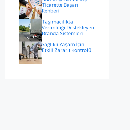
Ticarette Başarı
Rehberi
Taşımacılıkta
Verimliliği Destekleyen
Branda Sistemleri
Sağlıklı Yaşam İçin
Etkili Zararlı Kontrolü