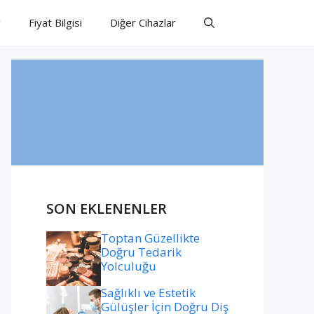
r
Fiyat Bilgisi
Diğer Cihazlar
SON EKLENENLER
Toptan Güzellikte
Doğru Tedarik
Yolculuğu
Sağlıklı ve Estetik
Gülüşler İçin Doğru Diş