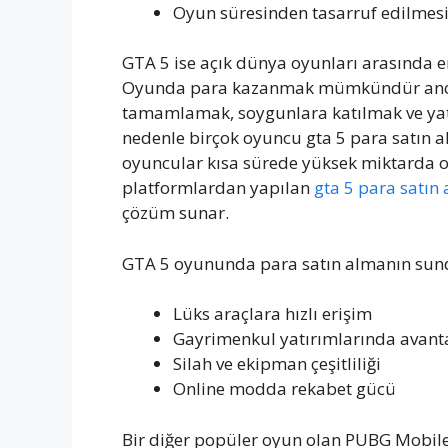
Oyun süresinden tasarruf edilmesi
GTA 5 ise açık dünya oyunları arasında e
Oyunda para kazanmak mümkündür ancak b
tamamlamak, soygunlara katılmak ve yatı
nedenle birçok oyuncu gta 5 para satın 
oyuncular kısa sürede yüksek miktarda oy
platformlardan yapılan
gta 5 para satın
çözüm sunar.
GTA 5 oyununda para satın almanın sundu
Lüks araçlara hızlı erişim
Gayrimenkul yatırımlarında avant
Silah ve ekipman çeşitliliği
Online modda rekabet gücü
Bir diğer popüler oyun olan PUBG Mobile