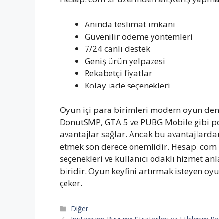
Anında teslimat imkanı
Güvenilir ödeme yöntemleri
7/24 canlı destek
Geniş ürün yelpazesi
Rekabetçi fiyatlar
Kolay iade seçenekleri
Oyun içi para birimleri modern oyun dene
DonutSMP, GTA 5 ve PUBG Mobile gibi p
avantajlar sağlar. Ancak bu avantajlardan
etmek son derece önemlidir. Hesap. com .
seçenekleri ve kullanıcı odaklı hizmet an
biridir. Oyun keyfini artırmak isteyen oy
çeker.
Kategoriler
Diğer
Instagram Büyüme Stratejileri ve Etkileşim Re