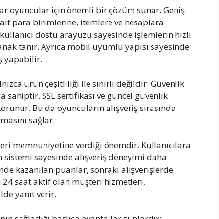
ar oyuncular için önemli bir çözüm sunar. Geniş
ait para birimlerine, itemlere ve hesaplara
llanıcı dostu arayüzü sayesinde işlemlerin hızlı
anak tanır. Ayrıca mobil uyumlu yapısı sayesinde
ş yapabilir.
zca ürün çeşitliliği ile sınırlı değildir. Güvenlik
sahiptir. SSL sertifikası ve güncel güvenlik
 korunur. Bu da oyuncuların alışveriş sırasında
masını sağlar.
teri memnuniyetine verdiği önemdir. Kullanıcılara
 sistemi sayesinde alışveriş deneyimi daha
inde kazanılan puanlar, sonraki alışverişlerde
n 24 saat aktif olan müşteri hizmetleri,
lde yanıt verir.
ın sağladığı başlıca avantajlar şunlardır: