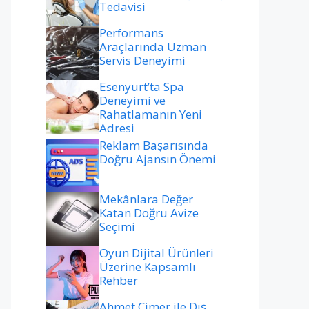
Tedavisi
Performans
Araçlarında Uzman
Servis Deneyimi
Esenyurt’ta Spa
Deneyimi ve
Rahatlamanın Yeni
Adresi
Reklam Başarısında
Doğru Ajansın Önemi
Mekânlara Değer
Katan Doğru Avize
Seçimi
Oyun Dijital Ürünleri
Üzerine Kapsamlı
Rehber
Ahmet Çimer ile Dış