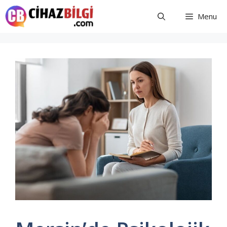
İçeriğe
Menu
atla