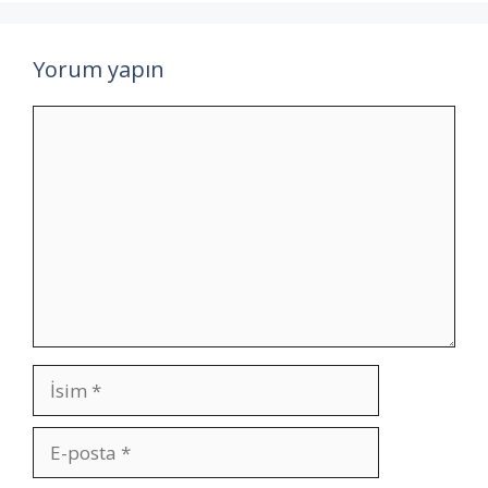
Yorum yapın
Yorum
İsim
E-
posta