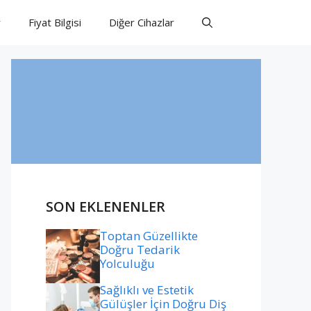
r
Fiyat Bilgisi
Diğer Cihazlar
SON EKLENENLER
Toptan Güzellikte
Doğru Tedarik
Yolculuğu
Sağlıklı ve Estetik
Gülüşler İçin Doğru Diş