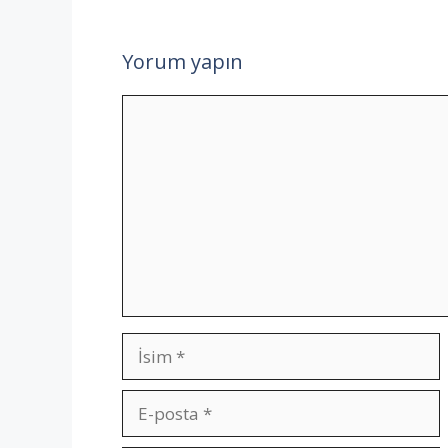
Yorum yapın
Yorum
İsim
E-
posta