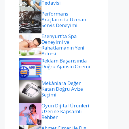
Tedavisi
Performans
Araçlarında Uzman
Servis Deneyimi
Esenyurt’ta Spa
Deneyimi ve
Rahatlamanın Yeni
Adresi
Reklam Başarısında
Doğru Ajansın Önemi
Mekânlara Değer
Katan Doğru Avize
Seçimi
Oyun Dijital Ürünleri
Üzerine Kapsamlı
Rehber
Ahmet Çimer ile Dış