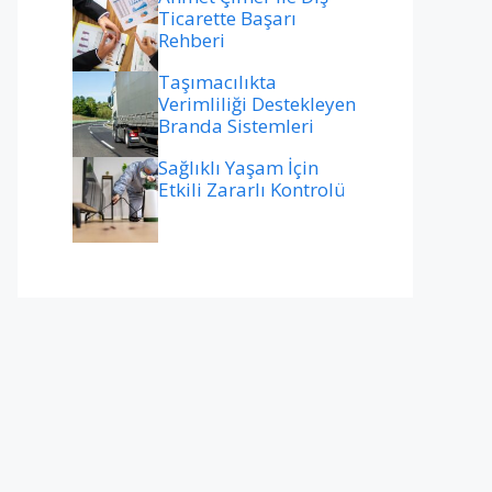
Ticarette Başarı
Rehberi
Taşımacılıkta
Verimliliği Destekleyen
Branda Sistemleri
Sağlıklı Yaşam İçin
Etkili Zararlı Kontrolü