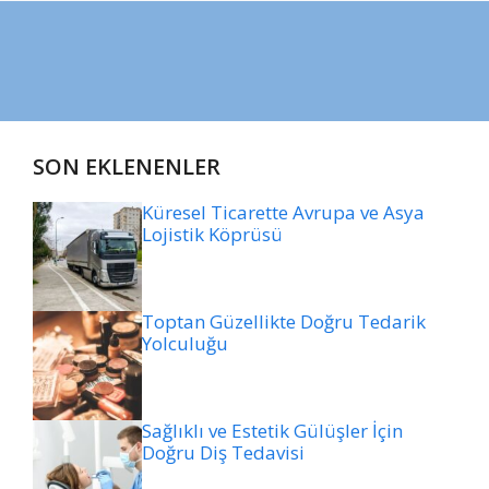
SON EKLENENLER
Küresel Ticarette Avrupa ve Asya
Lojistik Köprüsü
Toptan Güzellikte Doğru Tedarik
Yolculuğu
Sağlıklı ve Estetik Gülüşler İçin
Doğru Diş Tedavisi